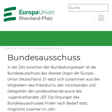
Zur
Zum
Hauptnavigation
Hauptbereich
Rheinland-Pfalz
Über uns
»
Gremien
»
Bundesausschuss
Bundesausschuss
In der Zeit zwischen den Bundeskongressen ist der
Bundesausschuss das oberste Organ der Europa-
Union Deutschland. Er setzt sich zusammen aus den
Mitgliedern des Präsidiums, den Vorsitzenden und
Delegierten der Landesverbände sowie des
Jugendverbandes JEF. Die Sitzungen des
Bundesausschusses finden nach Bedarf statt,
möglichst zweimal im Jahr.